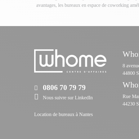
avantages, les bureaux en espace de coworking améliorent
Whom
8 avenue
44800 S
Whom
0806 70 79 79
Rue Mar
Nous suivre sur LinkedIn
44230 St
Location de bureaux à Nantes