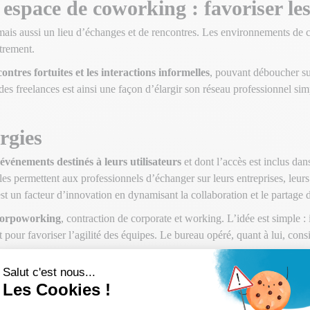
espace de coworking : favoriser le
 mais aussi un lieu d’échanges et de rencontres. Les environnements de
utrement.
ontres fortuites et les interactions informelles
, pouvant déboucher su
des freelances est ainsi une façon d’élargir son réseau professionnel si
rgies
événements destinés à leurs utilisateurs
et dont l’accès est inclus dan
es permettent aux professionnels d’échanger sur leurs entreprises, leur
st un facteur d’innovation en dynamisant la collaboration et le partage d
orpoworking
, contraction de corporate et working. L’idée est simple 
t pour favoriser l’agilité des équipes. Le bureau opéré, quant à lui, con
ng.
 conditions de travail grâce aux ser