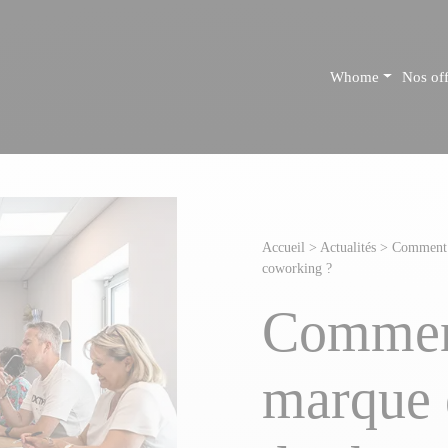
Whome
Nos off
Accueil
>
Actualités
>
Comment o
coworking ?
Comment
marque 