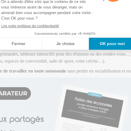
 vie au travail (QVT)
et devient un puissant levier de motivation.
Le c
onnel ou au travail à domicile.
sont nombreux :
ps de trajet ;
primantes, tableaux interactifs pour des réunions ou des rendez-vous…)
s, espaces de convivialité, salle de sport, voire crèche…).
 de travailler en toute autonomie
sans perdre en sociabilisation et e