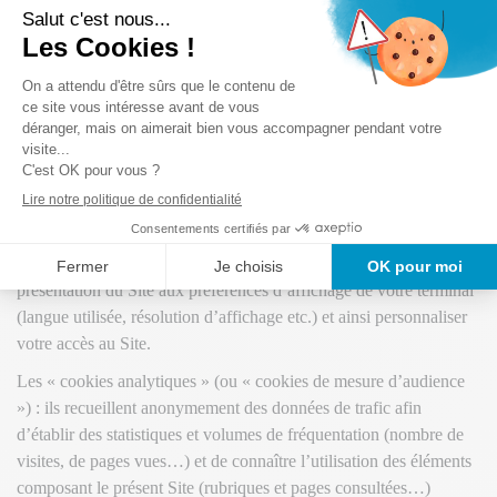
informations relatives à sa navigation sur les sites.
Les cookies émis sur ce Site
Les « cookies indispensables » au fonctionnement du Site : ils
permettent de mémoriser des informations saisies dans les
formulaires, gérer et sécuriser l’accès à des espaces réservés
(inscription ou accès à votre compte, service demandé, contenu
d’un panier de commande etc.).
Les « cookies fonctionnels » : ils permettent d’adapter la
présentation du Site aux préférences d’affichage de votre terminal
(langue utilisée, résolution d’affichage etc.) et ainsi personnaliser
votre accès au Site.
Les « cookies analytiques » (ou « cookies de mesure d’audience
») : ils recueillent anonymement des données de trafic afin
d’établir des statistiques et volumes de fréquentation (nombre de
visites, de pages vues…) et de connaître l’utilisation des éléments
composant le présent Site (rubriques et pages consultées…)