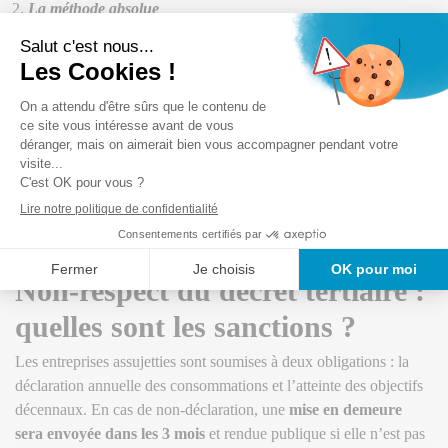
La méthode absolue
Plusieurs arrêtés complétant le décret tertiaire fixent des objectifs
de consommation en valeur absolue exprimée en kWh/m²/an. Les
économies d’énergie à atteindre sont fixées par plusieurs
arrêtés
« Valeurs absolues »
en fonction des bâtiments (bureaux,
enseignement, hôtellerie…).
Les modalités d’ajustement et les niveaux de consommation
d’énergie finale à atteindre ont été établis dans l’arrêté
« Méthodes » du 10 avril 2020
.
Non-respect du décret tertiaire :
quelles sont les sanctions ?
Les entreprises assujetties sont soumises à deux obligations : la
déclaration annuelle des consommations et l’atteinte des objectifs
décennaux. En cas de non-déclaration, une
mise en demeure
sera envoyée dans les 3 mois
et rendue publique si elle n’est pas